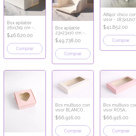
Alfajor chico co
visor - 18,5x12x7
Box apilable
cm - LÍNEA
$41.852,00
26x17x9 cm -
Box apilable
PREMIUM
LÍNEA PREMIUM
23x23x10 cm -
$46.620,00
LÍNEA PREMIUM
$49.738,00
Comprar
Comprar
Comprar
Box multiuso con
Box multiuso co
visor BLANCO
visor ROSA
30x20x6 cm -
30x20x6 cm -
$66.916,00
$66.916,00
LÍNEA PREMIUM
LÍNEA PREMIUM
Comprar
Comprar