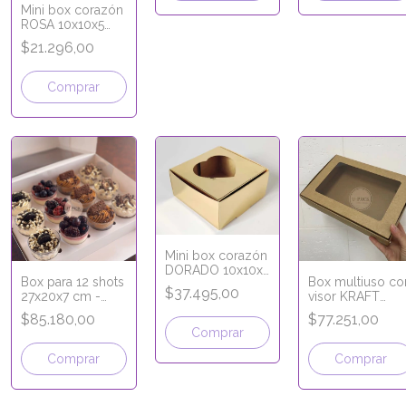
Mini box corazón
ROSA 10x10x5
cm
$21.296,00
Comprar
Mini box corazón
DORADO 10x10x5
Box para 12 shots
Box multiuso co
cm
$37.495,00
27x20x7 cm -
visor KRAFT
LÍNEA PREMIUM
30x20x6 cm -
$85.180,00
$77.251,00
LÍNEA ECO
Comprar
KRAFT
Comprar
Comprar