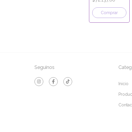
- LÍNEA ECO
KRAFT
Comprar
Seguinos
Categ
Inicio
Produc
Contac