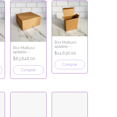
Box Multiuso
apilable -
Box Multiuso
Apertura superior
apilable -
$14.636,00
- 10x6x10 cm -
-
Apertura frontal -
$83.848,00
LÍNEA MICRO
30x30x10 cm -
CORRUGADO
Comprar
LÍNEA MICRO
CORRUGADO
Comprar