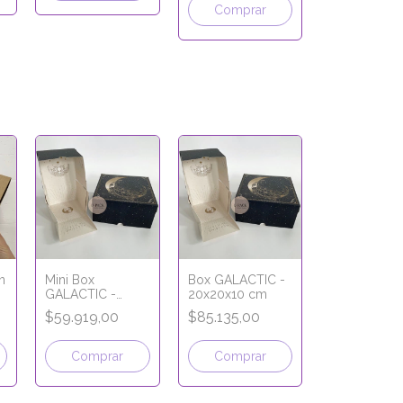
Comprar
n
Mini Box
Box GALACTIC -
GALACTIC -
20x20x10 cm
12x12x10 cm
$59.919,00
$85.135,00
Comprar
Comprar