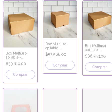
Box Multiuso
Box Multiuso
apilable -
apilable -
Apertura frontal -
Box Multiuso
Apertura frontal 
$53.568,00
$86.753,00
20x20x10 cm -
apilable -
25x25x14.5cm -
LÍNEA MICRO
Apertura frontal -
LÍNEA MICRO
$33.610,00
CORRUGADO
Comprar
12x12x10 cm -
CORRUGADO
Comprar
LÍNEA MICRO
CORRUGADO
Comprar