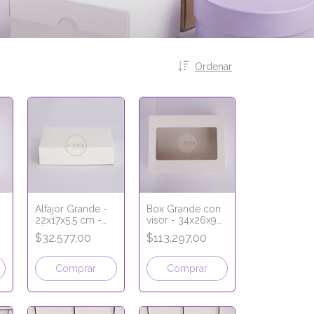
Ordenar
Alfajor Grande -
Box Grande con
22x17x5.5 cm -
visor - 34x26x9
LÍNEA PREMIUM
cm - tapa y base
$32.577,00
$113.297,00
- LÍNEA PREMIUM
Comprar
Comprar