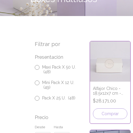
Filtrar por
Presentación
Maxi Pack X 50 U.
(48)
Mini Pack X 12 U.
(49)
Alfajor Chico -
18,5x12x7 cm -
Pack X 25 U.
(48)
LÍNEA PREMIUM
$28.171,00
Comprar
Precio
Desde
Hasta