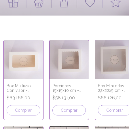
Box Multiuso -
Porciones
Box Minitortas -
Con visor -
19x19x10 cm -
22x22x9 cm -
26x17x9 cm -
LÍNEA PREMIUM
LÍNEA PREMIUM
$63.166,00
$58.131,00
$66.126,00
LÍNEA PREMIUM
Comprar
Comprar
Comprar