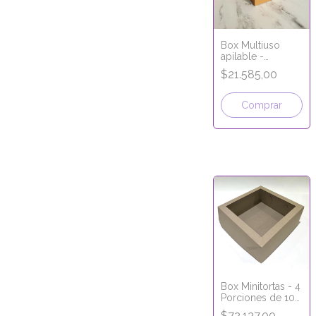
Box Multiuso
apilable -
Apertura superior
$21.585,00
- 9x9x10 cm -
LÍNEA MICRO
CORRUGADO
Comprar
Box Minitortas - 4
Porciones de 10
cm - 22x22x9 cm
$72.137,00