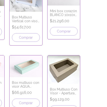
Mini box corazón
n
BLANCO 10x10x5
Box Multiuso
cm
$21.296,00
Vertical con visor
- 17x10x17 cm -
$54.617,00
LÍNEA PREMIUM
Comprar
Comprar
n
Box multiuso con
visor AQUA
Box Multiuso Con
30x20x6 cm -
$66.916,00
Visor - Apertura
LÍNEA PREMIUM
Frontal - 1 pieza -
$99.129,00
34x26x9cm -
Comprar
LÍNEA PREMIUM