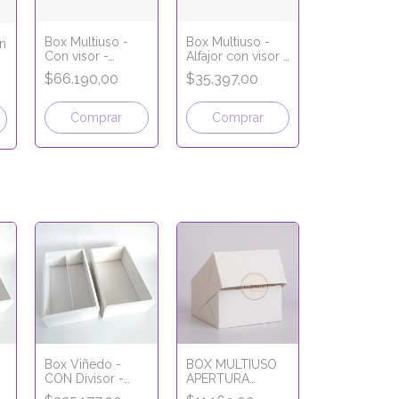
Box Multiuso -
Box Multiuso -
n
Con visor -
Alfajor con visor -
26x17x9 cm -
18,5x12x7 cm -
-
$66.190,00
$35.397,00
LÍNEA ECO
LÍNEA ECO
KRAFT
KRAFT
Comprar
Comprar
Box Viñedo -
BOX MULTIUSO
CON Divisor -
APERTURA
31x17x9 cm
FRONTAL