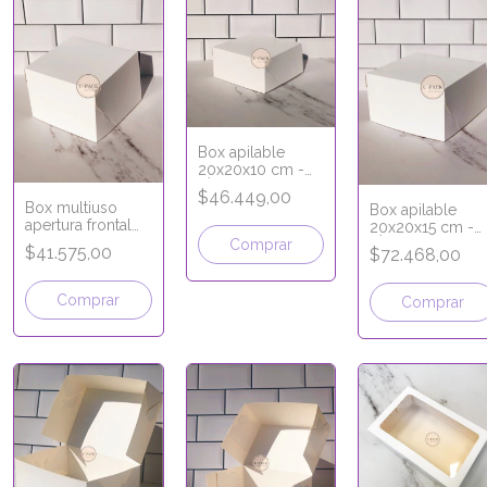
Box apilable
20x20x10 cm -
LÍNEA PREMIUM
$46.449,00
Box multiuso
Box apilable
apertura frontal
20x20x15 cm -
apilable 15x15x12
LÍNEA PREMIUM
Comprar
$41.575,00
$72.468,00
cm - LÍNEA
PREMIUM
Comprar
Comprar