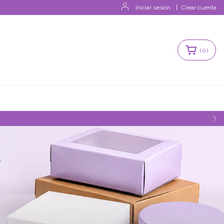
Iniciar sesión
|
Crear cuenta
(
0
)