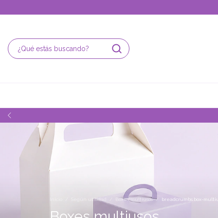
Inicio
/
Según utilidad
/
Boxes multiusos
/
breadcrumbs.box-multiu
Boxes multiusos