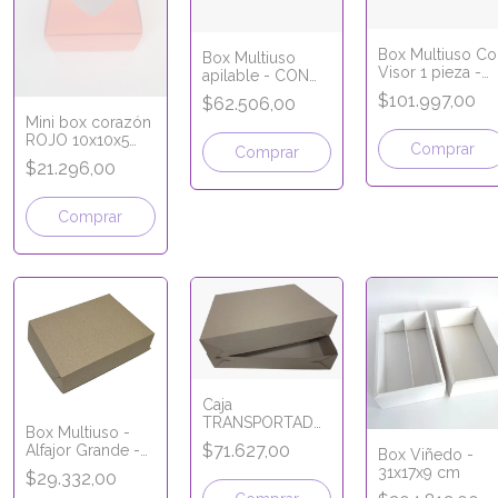
Box Multiuso Co
Box Multiuso
Visor 1 pieza -
apilable - CON
Apertura Frontal 
visor - 19x19x10
$101.997,00
$62.506,00
34x26x9cm -
cm LÍNEA MICRO
Mini box corazón
LÍNEA ECO
CORRUGADO
ROJO 10x10x5
KRAFT
Comprar
Comprar
cm
$21.296,00
Comprar
Caja
TRANSPORTADORA
Box Multiuso -
- 41x51x10 cm -
$71.627,00
Alfajor Grande -
Box Viñedo -
LÍNEA MICRO
22x17x5,5 cm -
31x17x9 cm
CORRUGADO
$29.332,00
LÍNEA ECO