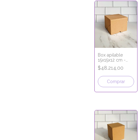
Box apilable
15x15x12 cm -
apertura frontal -
$48.214,00
LÍNEA MICRO
CORRUGADO
Comprar