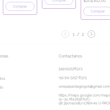
Comprar
$204.812,00
KRAFT
Comprar
Comprar
1
/
2
orías
Contactános
5491152578323
+54 911 5257 8323
tos
uniquepackagingok@gmail.com
to
https://maps.google.com/map
q=-34.7843656%2C-
58.3900404&z=17&hl=es U-PAC