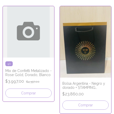
-
9
%
Mix de Confetti Metalizado -
Rose Gold, Dorado, Blanco
$3.997,00
$4.397,00
Bolsa Argentina - Negro y
dorado + STAMPING
HOLOGRÁFICO 18x23x11
$23.860,00
Comprar