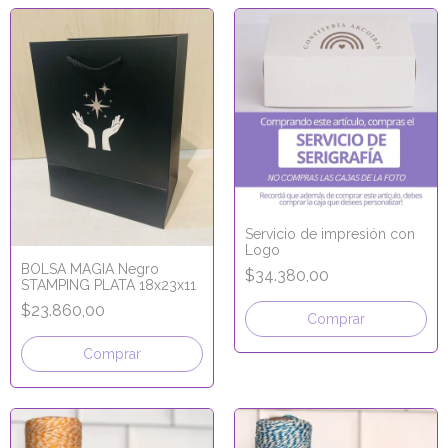
Servicio de impresión con
Logo
BOLSA MAGIA Negro
$34.380,00
STAMPING PLATA 18x23x11
$23.860,00
Comprar
Comprar