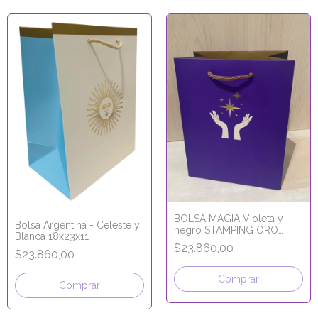
BOLSA MAGIA Violeta y
Bolsa Argentina - Celeste y
negro STAMPING ORO
Blanca 18x23x11
18x23x11
$23.860,00
$23.860,00
Comprar
Comprar