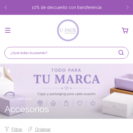
Envio gratis desde $350.000 Capital Federal y Gran Buenos
Aires
Inicio
/
Accesorios
Accesorios
Filtrar
Ordenar