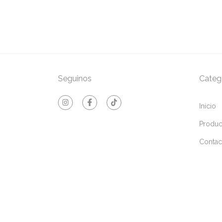
mprar
Seguinos
Categ
Inicio
Produc
Contac