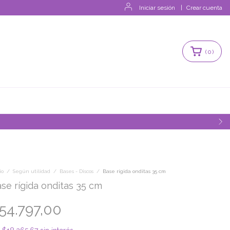
Iniciar sesión
|
Crear cuenta
(
0
)
es
io
/
Según utilidad
/
Bases - Discos
/
Base rígida onditas 35 cm
se rígida onditas 35 cm
54.797,00