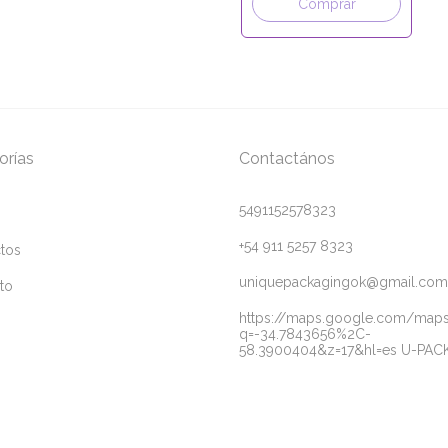
Comprar
orías
Contactános
5491152578323
+54 911 5257 8323
tos
uniquepackagingok@gmail.com
to
https://maps.google.com/map
q=-34.7843656%2C-
58.3900404&z=17&hl=es U-PAC