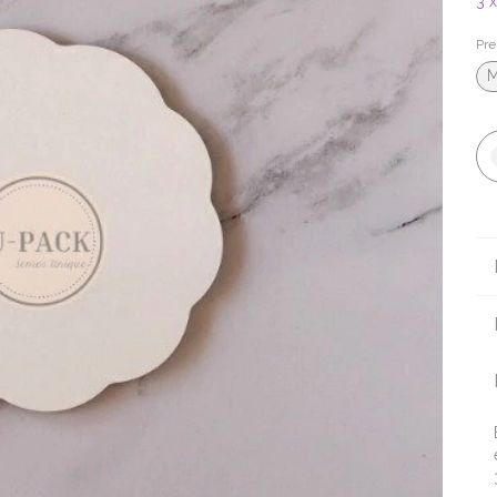
3
Pre
M