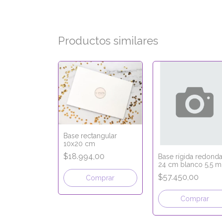
Productos similares
Base rectangular
10x20 cm
$18.994,00
Base rígida redond
24 cm blanco 5,5 
da cuadrada
$57.450,00
Comprar
,00
Comprar