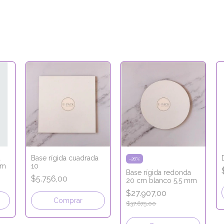
a
Base rígida cuadrada
-
26
%
mm
10
Base rígida redonda
$5.756,00
20 cm blanco 5,5 mm
$27.907,00
Comprar
$37.675,00