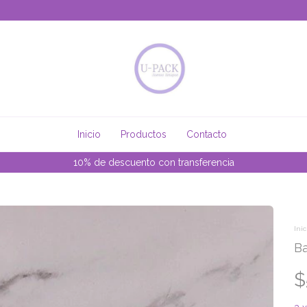
Inicio
Productos
Contacto
Envio gratis desde $350.000 Capital Federal y Gran Buenos Air
Inic
Ba
$