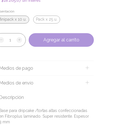
x
$18.265,67
sin interés
sentación
inipack x 10 u.
Pack x 25 u.
Medios de pago
Medios de envío
Descripción
Base para dripcake /tortas altas confeccionadas
en Fibroplus laminado. Super resistente. Espesor
3 mm