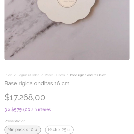
Inicio
/
Según utilidad
/
Bases - Discos
/
Base rígida onditas 16 cm
Base rígida onditas 16 cm
$17.268,00
3
x
$5.756,00
sin interés
Presentación
Minipack x 10 u.
Pack x 25 u.