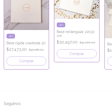
-
26
%
Base rectangular 22x32
cm
-
26
%
$30.497,00
$41.260,00
Base rígida cuadrada 30
Bas
$27.473,00
$1
$37.168,00
Comprar
Comprar
Seguinos