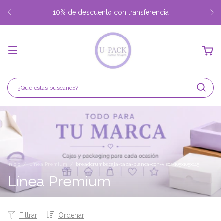
10% de descuento con transferencia
Inicio
/
Línea Premium
/
breadcrumbs.caja-taza-blanca-con-visor-105x105x115
Línea Premium
Filtrar
Ordenar