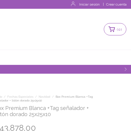
Iniciar sesión
|
Crear cuenta
(
0
)
io
/
Fechas Especiales
/
Navidad
/
Box Premium Blanca +Tag
alador + listón dorado 25x25x10
x Premium Blanca +Tag señalador +
stón dorado 25x25x10
43.878,00