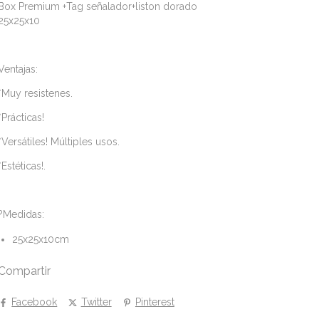
Box Premium +Tag señalador+liston dorado
25x25x10
Ventajas:
*Muy resistenes.
*Prácticas!
*Versátiles! Múltiples usos.
*Estéticas!.
?Medidas:
25x25x10cm
Compartir
Facebook
Twitter
Pinterest