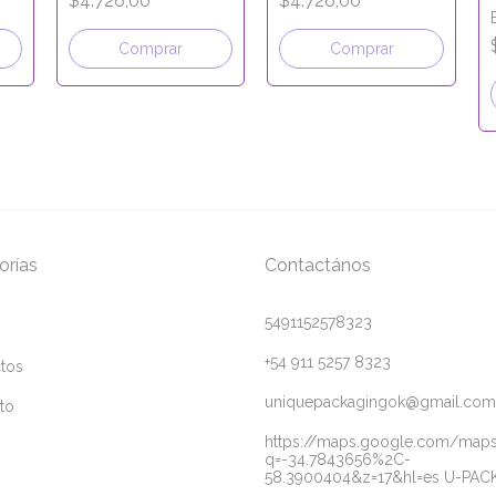
$4.726,00
$4.726,00
Comprar
Comprar
orías
Contactános
5491152578323
+54 911 5257 8323
tos
uniquepackagingok@gmail.com
to
https://maps.google.com/map
q=-34.7843656%2C-
58.3900404&z=17&hl=es U-PAC