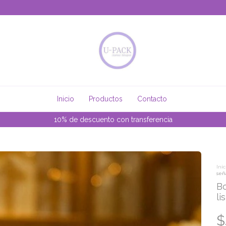
Inicio
Productos
Contacto
Envio gratis desde $350.000 Capital Federal y Gran Buenos Aires
Inic
señ
Bo
li
$