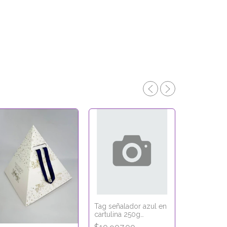
Tag señalador azul en
cartulina 250g
PAN DULCE
laminado en