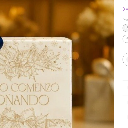
3
Pre
P
P