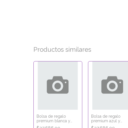
Productos similares
tración
Bolsa de regalo
Bolsa de regalo
90grs-
premium blanca y
premium azul y
inta oro
dorada + Tag
dorada + Tag