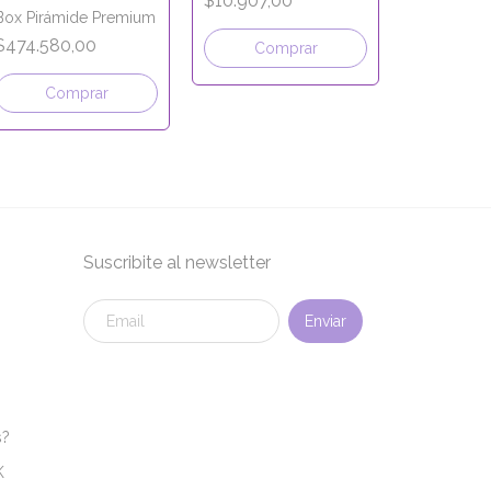
$10.907,00
MESSI - 10,
polipropileno 15zx5
Box Pirámide Premium
cm
$474.580
$474.580,00
Comprar
Com
Comprar
Suscribite al newsletter
s?
K