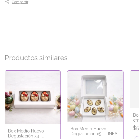
Compartir
Productos similares
Bo
cm
- 
$5
Box Medio Huevo
Box Medio Huevo
Degustacion x5 - LINEA
Degustación x3 -
BLANCA CON VISOR