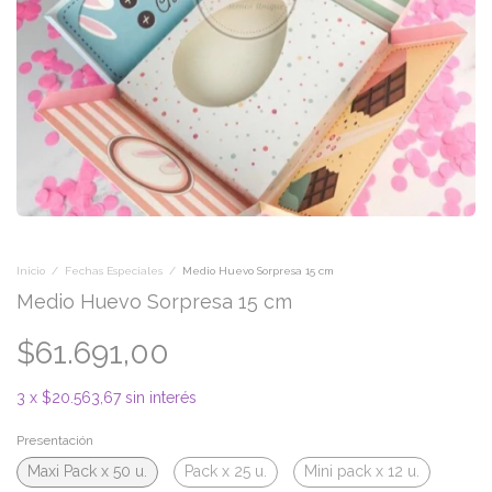
Inicio
/
Fechas Especiales
/
Medio Huevo Sorpresa 15 cm
Medio Huevo Sorpresa 15 cm
$61.691,00
3
x
$20.563,67
sin interés
Presentación
Maxi Pack x 50 u.
Pack x 25 u.
Mini pack x 12 u.