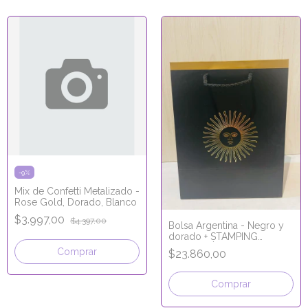
-
9
%
Mix de Confetti Metalizado -
Rose Gold, Dorado, Blanco
$3.997,00
$4.397,00
Bolsa Argentina - Negro y
dorado + STAMPING
HOLOGRÁFICO 18x23x11
$23.860,00
Comprar