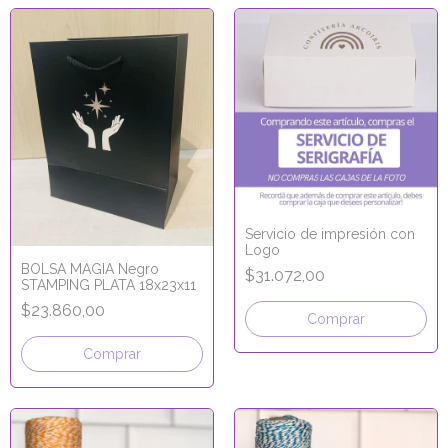
Servicio de impresión con
Logo
BOLSA MAGIA Negro
$31.072,00
STAMPING PLATA 18x23x11
$23.860,00
Comprar
Comprar