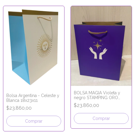
BOLSA MAGIA Violeta y
Bolsa Argentina - Celeste y
negro STAMPING ORO
Blanca 18x23x11
18x23x11
$23.860,00
$23.860,00
Comprar
Comprar