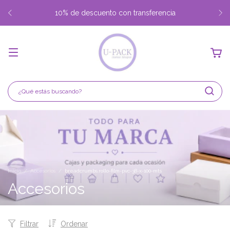
Envio gratis desde $350.000 Capital Federal y Gran Buenos
Aires
Inicio
/
Accesorios
/
breadcrumbs.rollo-film-pvc-38-x-100-mts
Accesorios
Filtrar
Ordenar