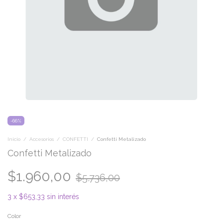
-
66
%
Inicio
/
Accesorios
/
CONFETTI
/
Confetti Metalizado
Confetti Metalizado
$1.960,00
$5.736,00
3
x
$653,33
sin interés
Color