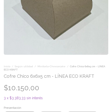
Inicio
/
Según utilidad
/
Minitorta-Cheesecake
/
Cofre Chico 6x6x5 cm - LÍNEA
ECO KRAFT
Cofre Chico 6x6x5 cm - LÍNEA ECO KRAFT
$10.150,00
3
x
$3.383,33
sin interés
Presentación