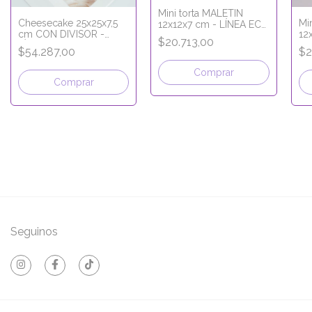
Mini torta MALETIN
Cheesecake 25x25x7,5
Mi
12x12x7 cm - LÍNEA ECO
cm CON DIVISOR -
12
KRAFT
$20.713,00
LÍNEA PREMIUM
PR
$54.287,00
$2
Comprar
Comprar
Seguinos