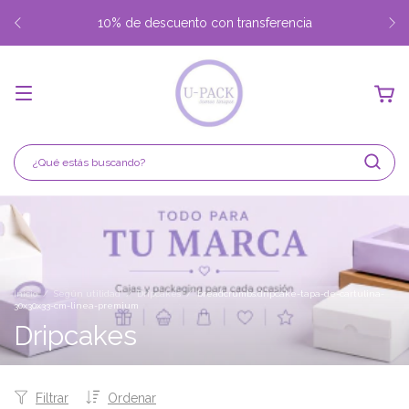
Envio gratis desde $350.000 Capital Federal y Gran Buenos
Aires
Inicio
/
Según utilidad
/
Dripcakes
/
breadcrumbs.dripcake-tapa-de-cartulina-
30x30x33-cm-linea-premium
Dripcakes
Filtrar
Ordenar