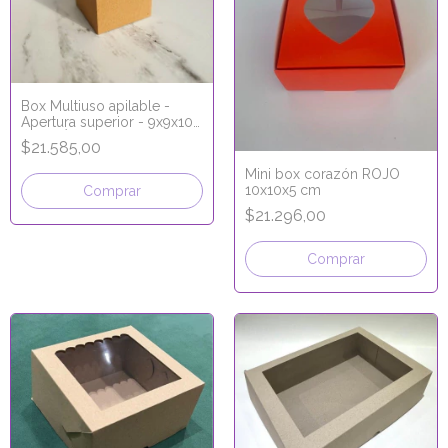
Box Multiuso apilable -
Apertura superior - 9x9x10
cm - LÍNEA MICRO
$21.585,00
CORRUGADO
Mini box corazón ROJO
10x10x5 cm
Comprar
$21.296,00
Comprar