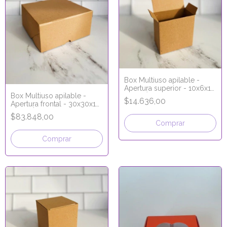
Box Multiuso apilable -
Apertura superior - 10x6x10
Box Multiuso apilable -
cm - LÍNEA MICRO
$14.636,00
Apertura frontal - 30x30x10
CORRUGADO
cm - LÍNEA MICRO
$83.848,00
CORRUGADO
Comprar
Comprar