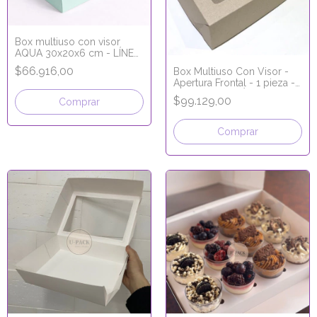
Box multiuso con visor
AQUA 30x20x6 cm - LÍNEA
PREMIUM
$66.916,00
Box Multiuso Con Visor -
Apertura Frontal - 1 pieza -
34x26x9cm - LÍNEA
$99.129,00
Comprar
PREMIUM
Comprar