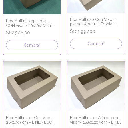
Box Multiuso Con Visor 1
Box Multiuso apilable -
pieza - Apertura Frontal -
CON visor - 19x19x10 cm
34x26x9cm - LÍNEA ECO
LÍNEA MICRO CORRUGADO
$101.997,00
$62.506,00
KRAFT
Comprar
Comprar
Box Multiuso - Con visor -
Box Multiuso - Alfajor con
26x17x9 cm - LÍNEA ECO
visor - 18,5x12x7 cm - LÍNEA
KRAFT
ECO KRAFT