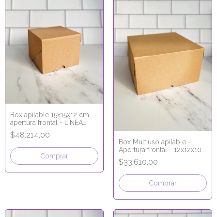
Box apilable 15x15x12 cm -
apertura frontal - LÍNEA
MICRO CORRUGADO
$48.214,00
Box Multiuso apilable -
Apertura frontal - 12x12x10
Comprar
cm - LÍNEA MICRO
$33.610,00
CORRUGADO
Comprar