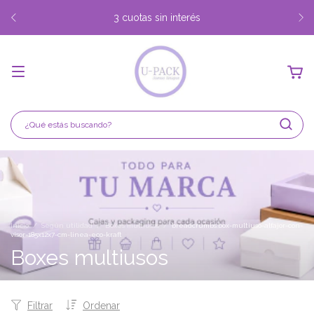
3 cuotas sin interés
Inicio
/
Según utilidad
/
Boxes multiusos
/
breadcrumbs.box-multiuso-alfajor-con-
visor-185x12x7-cm-linea-eco-kraft
Boxes multiusos
Filtrar
Ordenar