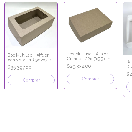
Box Multiuso - Alfajor
Box Multiuso - Alfajor
Grande - 22x17x5,5 cm -
con visor - 18,5x12x7 cm
Bo
LÍNEA ECO KRAFT
- LÍNEA ECO KRAFT
$29.332,00
Di
$35.397,00
$2
Comprar
Comprar