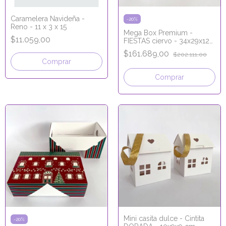
Caramelera Navideña -
-
20
%
Reno - 11 x 3 x 15
Mega Box Premium -
$11.059,00
FIESTAS ciervo - 34x29x12
cm
$161.689,00
$202.111,00
Comprar
Comprar
Mini casita dulce - Cintita
-
20
%