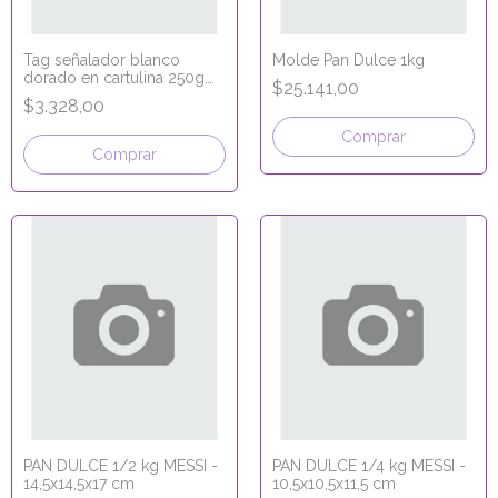
Tag señalador blanco
Molde Pan Dulce 1kg
dorado en cartulina 250g
$25.141,00
laminado en polipropileno
$3.328,00
15x5
Comprar
Comprar
PAN DULCE 1/2 kg MESSI -
PAN DULCE 1/4 kg MESSI -
14,5x14,5x17 cm
10,5x10,5x11,5 cm