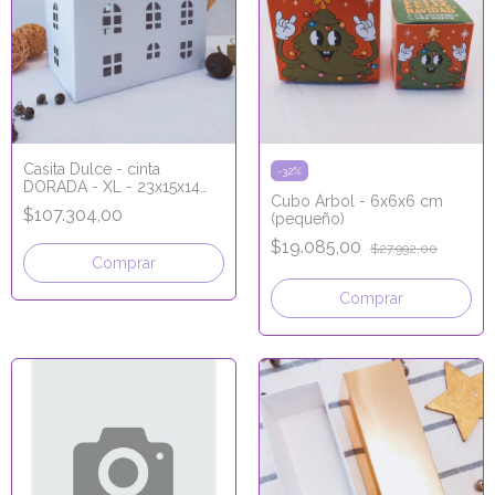
Casita Dulce - cinta
-
32
%
DORADA - XL - 23x15x14
Cubo Árbol - 6x6x6 cm
cm
$107.304,00
(pequeño)
$19.085,00
$27.992,00
Comprar
Comprar