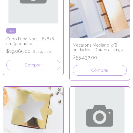
-
32
%
Cubo Papá Noel - 6x6x6
cm (pequeño)
Macarons Mediano 7/8
unidades - Dorado - 21x5x5
$19.085,00
$27.992,00
cm
$55.432,00
Comprar
Comprar