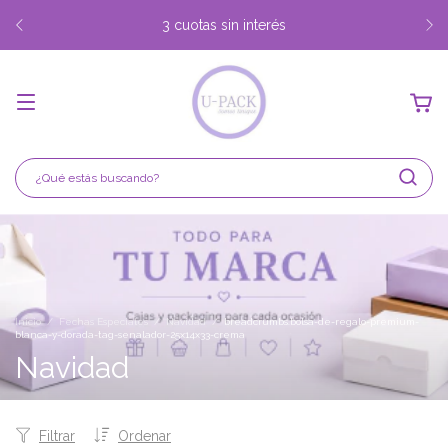
3 cuotas sin interés
Inicio
/
Fechas Especiales
/
Navidad
/
breadcrumbs.bolsa-de-regalo-premium-
blanca-y-dorada-tag-senalador-25x14x33-crema
Navidad
Filtrar
Ordenar