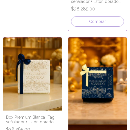
señalador + listón dorado
15x15x10
$38.285,00
Comprar
Box Premium Blanca +Tag
señalador + listón dorado
15x15x10
$38.285,00