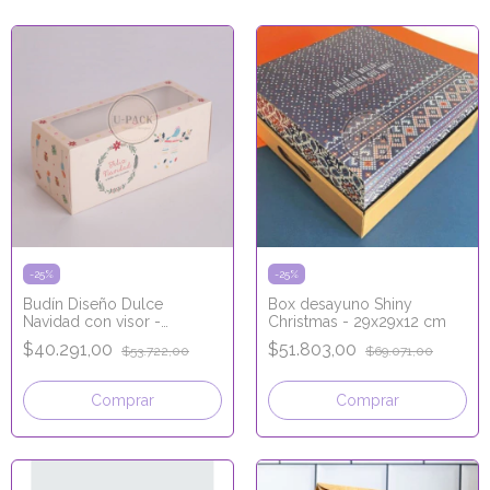
-
25
%
-
25
%
Budín Diseño Dulce
Box desayuno Shiny
Navidad con visor -
Christmas - 29x29x12 cm
24x9,5x10 cm
$40.291,00
$51.803,00
$53.722,00
$69.071,00
Comprar
Comprar